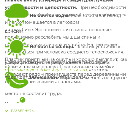
устойчивости и целостности.
При необходимости
перевозки, скамейка со спинкой легко разбирается
Не боится воды.
Можно оставлять под
и легко помещается в легковом
автомобиле.
Эргономичная спинка позволяет
дождем.
полноценно расслабить мышцы спины и
ног. Скамейка устойчива и удобна. На ней может
Не боится солнца.
Пластик устойчив к
поместиться три человека среднего телосложения.
Пластик приятный на ощупь и хорошо выглядит, как
ультрафиолету и не разрушается на солнце.
Если хотите сэкономить, можете посмотреть
вблизи, так и издалека.
Пластиковые скамейки
пластиковую скамейку без спинки
, которая
обладают рядом преимуществ перед деревянными
подойдет для недолгих посиделок.
Мало весит.
Перенести мебель на другое
или металлическими аналогами.
место не составит труда.
Характеристики:
Легко моется.
Обычная губка + мыльный
Материал: пластик
раствор легко уберут грязь.
Размеры: высота 800 мм, ширина 530 мм, длина