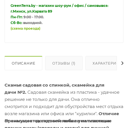
GreenTerra.by - магазин шоу-рум / офис / самовывоз:
г.Минск, ул.Карвата 89
Пн-Пт:
9:00 - 17:00.
Сб-Вс:
выходной.
(схема проезда)
ОПИСАНИЕ
ОТЗЫВЫ (1)
ХАРАКТЕРИСТИК
Скамья садовая со спинкой, скамейка для
дачи №2.
Садовая скамейка из пластика - удачное
решение не только для дачи. Она отлично
смотрится и подходит для обустройства мест отдыха
возле магазина или офиса или "курилки".
Отличие
от аналогов - дополнительные усиливающие
Преимущества садовой мебели из пластика:
планки внизу (спереди и сзади) для лучшей