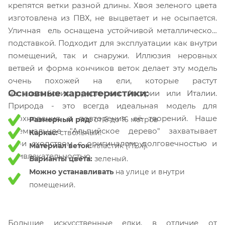
крепятся ветки разной длины. Хвоя зеленого цвета
изготовлена из ПВХ, не выцветает и не осыпается.
Уличная ель оснащена устойчивой металлической
подставкой. Подходит для эксплуатации как внутри
помещений, так и снаружи.
Иллюзия неровных
ветвей и форма кончиков веток делает эту модель
очень похожей на ели, которые растут
Основные характеристики:
на альпийских предгорьях Австрии или Италии.
Природа - это всегда идеальная модель для
вдохновения и повторения её творений. Наше
Размерный ряд:
от 6 до 16 метров
премиальное "Альпийское дерево" захватывает
Каркас:
ствольный.
свои сходством с оригиналом, долговечностью и
Материал веток:
пластик (ПВХ).
привлекательностью.
Варианты цвета:
зеленый.
Можно устанавливать
на улице и внутри
помещений.
Большие искусственные елки, в отличие от