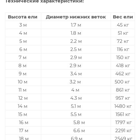
Технические характеристики:
Высота ели
Диаметр нижних веток
Вес ели
3 м
1.7 м
45 кг
4 м
1.8 м
51 кг
5 м
2.2 м
72 кг
6 м
2.5 м
116 кг
7 м
2.9 м
150 кг
8 м
2.9 м
418 кг
9 м
3.4 м
462 кг
10 м
3.2 м
500 кг
11 м
4 м
861 кг
12 м
4.3 м
957 кг
14 м
5.1 м
1480 кг
15 м
5.5 м
1561 кг
16 м
5.8 м
1797 кг
17 м
6.6 м
2291 кг
18 м
6.9 м
2549 кг