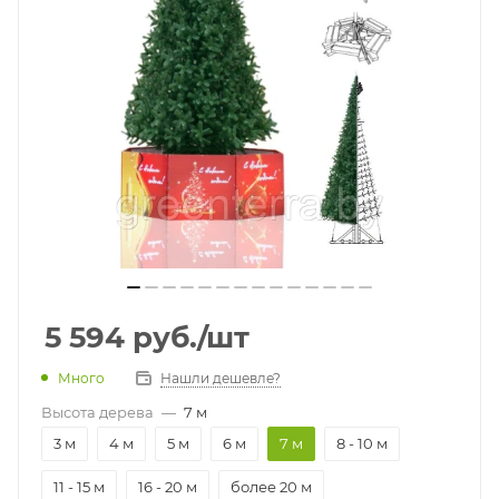
5 594
руб.
/шт
Много
Нашли дешевле?
Высота дерева
—
7 м
3 м
4 м
5 м
6 м
7 м
8 - 10 м
11 - 15 м
16 - 20 м
более 20 м