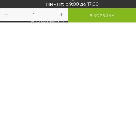
Пн - Пт:
с 9:00 до 17:00
Сб - Вс:
выходной
В КОРЗИНУ
Внимание! Со стороны ул. Карвата
ведутся дорожные работы,
проезд закрыт. Проехать к
магазину можно со стороны МКАД.
Просьба учитывать это при
построении маршрута.
Смотрите
карту объезда
Маршрут в Яндекс
Маршрут в Google
Схема проезда к магазину
2026 © GreenTerra.by - интернет-магазин