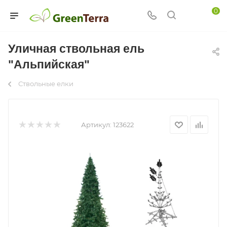
0
Уличная ствольная ель
"Альпийская"
Ствольные елки
Артикул:
123622