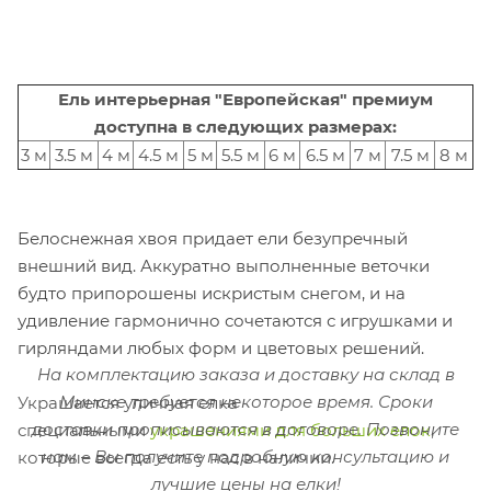
Ель интерьерная "Европейская" премиум
доступна в следующих размерах:
3 м
3.5 м
4 м
4.5 м
5 м
5.5 м
6 м
6.5 м
7 м
7.5 м
8 м
Белоснежная хвоя придает ели безупречный
внешний вид. Аккуратно выполненные веточки
будто припорошены искристым снегом, и на
удивление гармонично сочетаются с игрушками и
гирляндами любых форм и цветовых решений.
На комплектацию заказа и доставку на склад в
Минске требуется некоторое время. Сроки
Украшается уличная елка
доставки прописываются в договоре.
Позвоните
специальными
украшениями для больших елок
,
нам – Вы получите подробную консультацию и
которые всегда есть у нас в наличии.
лучшие цены на елки!