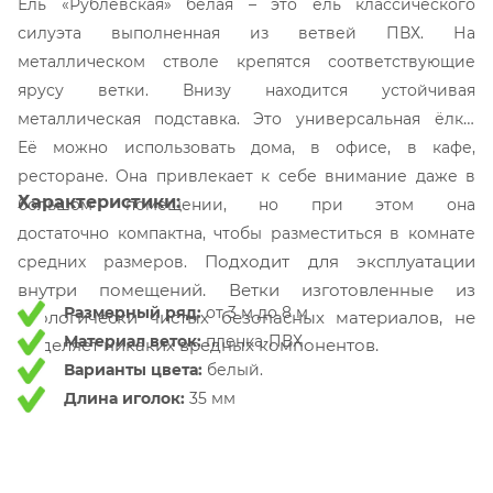
Ель «Рублёвская» белая – это ель классического
силуэта выполненная из ветвей ПВХ. На
металлическом стволе крепятся соответствующие
ярусу ветки. Внизу находится устойчивая
металлическая подставка.
Это универсальная ёлка.
Её можно использовать дома, в офисе, в кафе,
ресторане. Она привлекает к себе внимание даже в
Характеристики:
большом помещении, но при этом она
достаточно компактна, чтобы разместиться в комнате
Подходит для эксплуатации
средних размеров.
внутри помещений. Ветки изготовленные из
Размерный ряд:
от 3 м до 8 м
экологически чистых безопасных материалов, не
Материал веток:
пленка-ПВХ
выделяет никаких вредных компонентов.
Варианты цвета:
белый.
Длина иголок:
35 мм