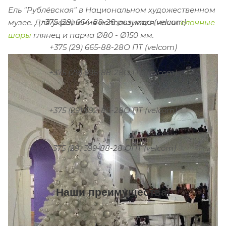
Ель "Рублёвская" в Национальном художественном
+375 (29) 664-88-28 розница (velcom)
музее.
Для украшения используются наши
елочные
шары
глянец и парча Ø80 - Ø150 мм.
+375 (29) 665-88-28О ПТ (velcom)
+375 (29) 696-88-28О ПТ (velcom)
+375 (29) 692-88-28О ПТ (velcom)
+375 (29) 399-88-28 ОПТ (velcom)
Наши преимущества: