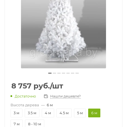
8 757
руб.
/шт
Достаточно
Нашли дешевле?
Высота дерева
—
6 м
3 м
3.5 м
4 м
4.5 м
5 м
6 м
7 м
8 - 10 м