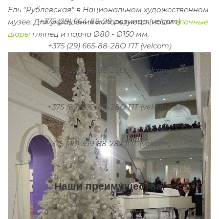
Ель "Рублёвская" в Национальном художественном
+375 (29) 664-88-28 розница (velcom)
музее.
Для украшения используются наши
елочные
шары
глянец и парча Ø80 - Ø150 мм.
+375 (29) 665-88-28О ПТ (velcom)
+375 (29) 696-88-28О ПТ (velcom)
+375 (29) 692-88-28О ПТ (velcom)
+375 (29) 399-88-28 ОПТ (velcom)
Наши преимущества: