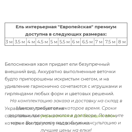
Ель интерьерная "Европейская" премиум
доступна в следующих размерах:
3 м
3.5 м
4 м
4.5 м
5 м
5.5 м
6 м
6.5 м
7 м
7.5 м
8 м
Белоснежная хвоя придает ели безупречный
внешний вид. Аккуратно выполненные веточки
будто припорошены искристым снегом, и на
удивление гармонично сочетаются с игрушками и
гирляндами любых форм и цветовых решений.
На комплектацию заказа и доставку на склад в
Минске требуется некоторое время. Сроки
Украшается уличная елка
доставки прописываются в договоре.
Позвоните
специальными
украшениями для больших елок
,
нам – Вы получите подробную консультацию и
которые всегда есть у нас в наличии.
лучшие цены на елки!