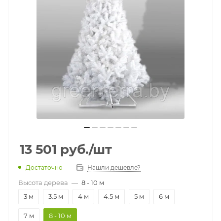
13 501
руб.
/шт
Достаточно
Нашли дешевле?
Высота дерева
—
8 - 10 м
3 м
3.5 м
4 м
4.5 м
5 м
6 м
7 м
8 - 10 м