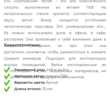
Ель «Рублёвская» белая – это ель классического
силуэта выполненная из ветвей ПВХ. На
металлическом стволе крепятся соответствующие
ярусу ветки. Внизу находится устойчивая
металлическая подставка.
Это универсальная ёлка.
Её можно использовать дома, в офисе, в кафе,
ресторане. Она привлекает к себе внимание даже в
Характеристики:
большом помещении, но при этом она
достаточно компактна, чтобы разместиться в комнате
Подходит для эксплуатации
средних размеров.
внутри помещений. Ветки изготовленные из
Размерный ряд:
от 3 м до 8 м
экологически чистых безопасных материалов, не
Материал веток:
пленка-ПВХ
выделяет никаких вредных компонентов.
Варианты цвета:
белый.
Длина иголок:
35 мм