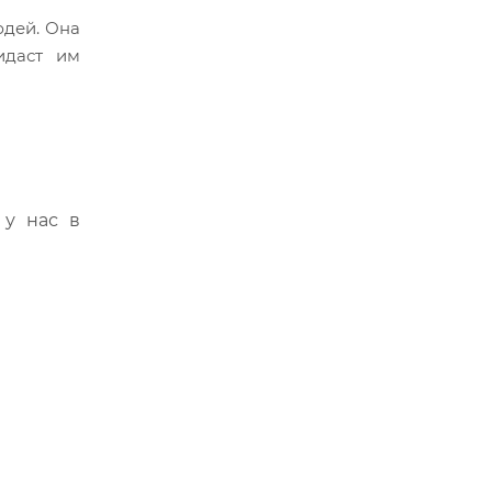
юдей. Она
идаст им
 у нас в