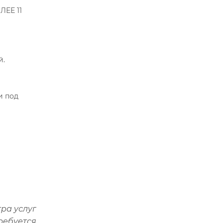
ЛЕЕ 11
й.
и под
ра услуг
ребуется