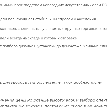
ийным производством новогодних искусственных елей БО
ли пользующиеся стабильным спросом у населения.
средников, специальные условия для крупных торговых сете
ли всегда на складе и готовы к отправке.
т подбора дизайна и установки до демонтажа. Уличные ёлк
ны для здоровья, гипоаллергенны и пожаробезопасны.
очнения цены на разные высоты елок и выбора спект
мплектацию заказа и доставку на склад в Минске т