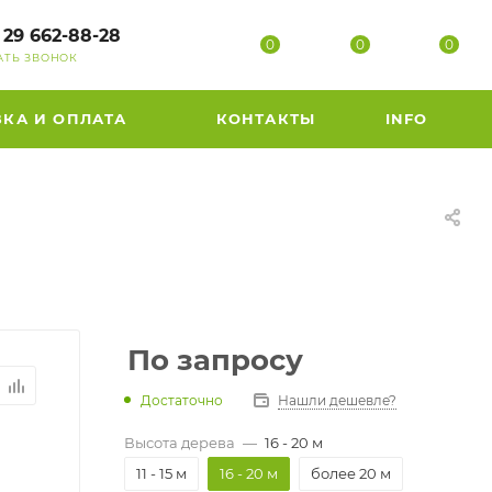
 29 662-88-28
0
0
0
АТЬ ЗВОНОК
ВКА И ОПЛАТА
КОНТАКТЫ
INFO
По запросу
Достаточно
Нашли дешевле?
Высота дерева
—
16 - 20 м
11 - 15 м
16 - 20 м
более 20 м