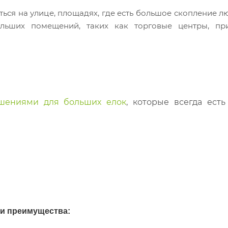
ься на улице, площадях, где есть большое скопление л
льших помещений, таких как торговые центры, пр
шениями для больших елок
, к
оторые все
гда есть
и преимущества: