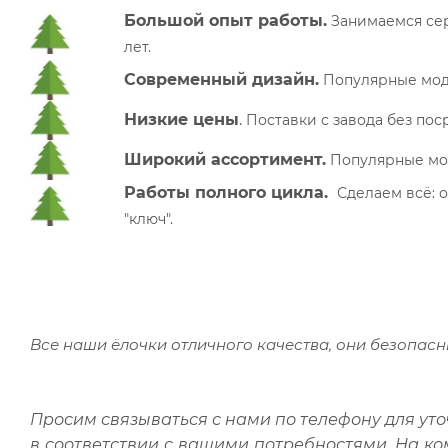
Большой опыт работы.
Занимаемся сер
лет.
Современный дизайн.
Популярные моде
Низкие цены
.
П
оставки с завода без по
Широкий ассортимент.
Популярные моде
Работы полного цикла.
Сделаем всё: о
"ключ".
Все наши ёлочки отличного качества, они безопас
Просим связываться с нами по телефону для ут
в соответствии с вашими потребностями.
На ко