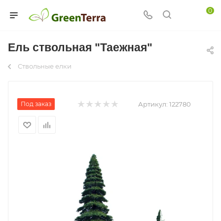
0
Ель ствольная "Таежная"
Ствольные елки
Под заказ
Артикул:
122780