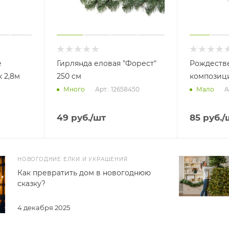
е
Гирлянда еловая "Форест"
Рождеств
 2,8м
250 см
композици
Арт.: 12658450
А
Много
Мало
49
руб.
/шт
85
руб.
/
НОВОГОДНИЕ ЕЛКИ И УКРАШЕНИЯ
Как превратить дом в новогоднюю
сказку?
4 декабря 2025