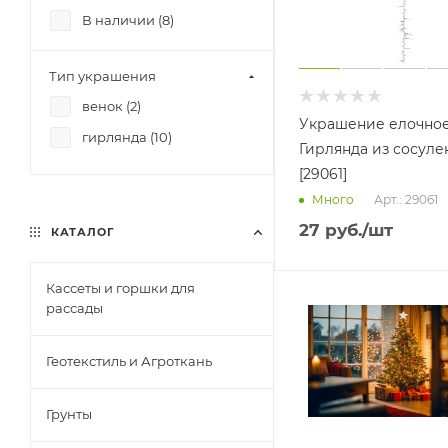
В наличии (
8
)
Тип украшения
венок (
2
)
Украшение елочно
гирлянда (
10
)
Гирлянда из сосулек
[29061]
Арт.: 29061
Много
27
руб.
/шт
КАТАЛОГ
Кассеты и горшки для
рассады
Геотекстиль и Агроткань
Грунты