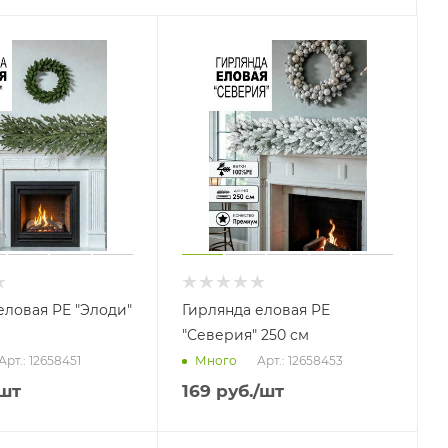
еловая PE "Элоди"
Гирлянда еловая PE
"Северия" 250 см
Арт.: 12658451
Арт.: 12658453
Много
шт
169
руб.
/шт