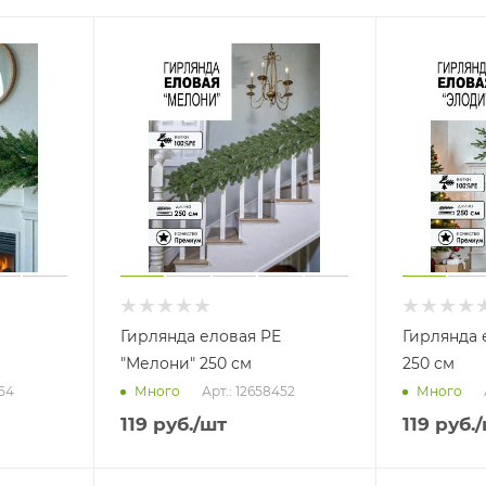
Гирлянда еловая PE
Гирлянда 
"Мелони" 250 см
250 см
454
Арт.: 12658452
Много
Много
119
руб.
/шт
119
руб.
/