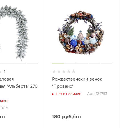
1
еловая
Рождественский венок
ая "Альберта" 270
"Прованс"
Арт.: 124793
Нет в наличии
ичии
270CM
шт
180
руб.
/шт