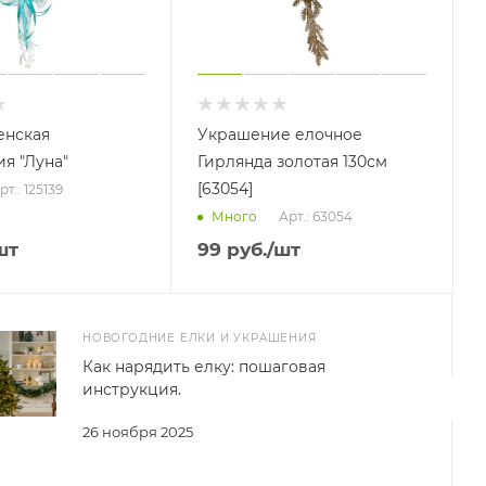
енская
Украшение елочное
я "Луна"
Гирлянда золотая 130см
[63054]
рт.: 125139
Арт.: 63054
Много
шт
99
руб.
/шт
НОВОГОДНИЕ ЕЛКИ И УКРАШЕНИЯ
Как нарядить елку: пошаговая
инструкция.
26 ноября 2025