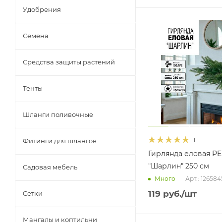
Удобрения
Семена
Средства защиты растений
Тенты
Шланги поливочные
1
Фитинги для шлангов
Гирлянда еловая PE
"Шарлин" 250 см
Садовая мебель
Арт.: 12658
Много
119
руб.
/шт
Сетки
Мангалы и коптильни