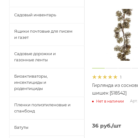
Садовый инвентарь
Ящики почтовые для писем
и газет
Садовые дорожки и
газонные ленты
Биоактиваторы,
1
инсектициды и
Гирлянда из соснов
родентициды
шишек [518542]
Арт.
Нет в наличии
Пленки полиэтиленовые и
спанбонд
36
руб.
/шт
Батуты