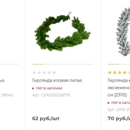
ых
Гирлянда еловая литая
Гирлянда 
заснеженн
Нет в наличии
см [23115]
: 518542
Арт.: CER2030228775
Нет в нал
Арт.: 23115-
62
руб.
/шт
70
руб.
/