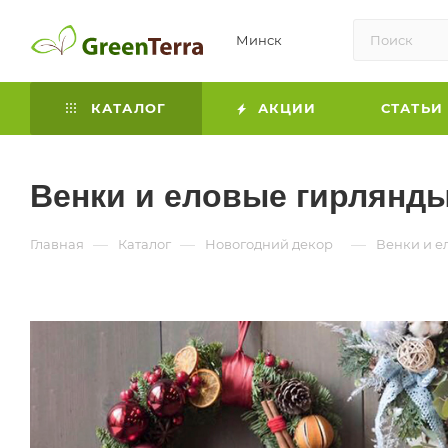
Минск
КАТАЛОГ
АКЦИИ
СТАТЬИ
Венки и еловые гирлянд
—
—
—
Главная
Каталог
Новогодний декор
Венки и е