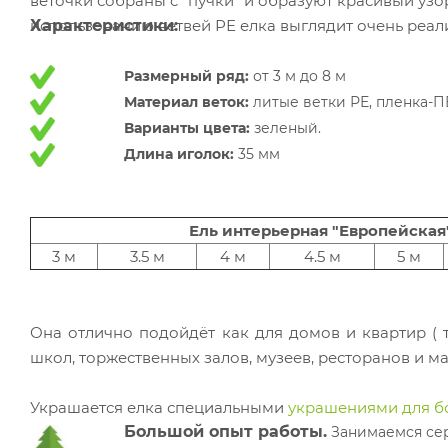
веточки собраны с "пучки" и образуют красивый узор
использованию ветвей РЕ елка выглядит очень реал
Характеристики:
Размерный ряд:
от 3 м до 8 м
Материал веток:
литые ветки РЕ, пленка-П
Варианты цвета:
зеленый.
Длина иголок:
35 мм
Ель интерьерная "Европейская
3 м
3.5 м
4 м
4.5 м
5 м
Она отлично подойдёт как для домов и квартир ( т
школ, торжественных залов, музеев, ресторанов и м
Украшается елка специальными
украшениями для б
Большой опыт работы.
Занимаемся сер