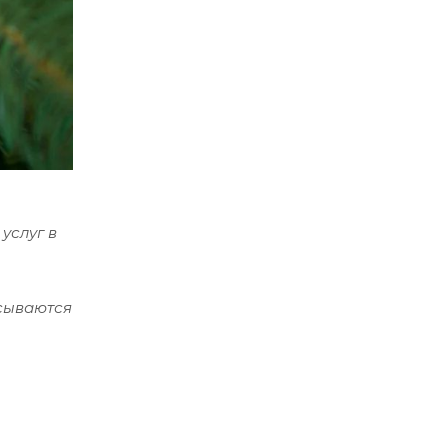
услуг в
исываются