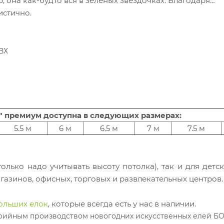
, она как-будто вся в зелёных звёздочках. Благодаря
истично.
ВХ
" премиум доступна в следующих размерах:
5.5 м
6 м
6.5 м
7 м
7.5 м
олько надо учитывать высоту потолка), так и для детск
агазинов, офисных, торговых и развлекательных центров
ольших елок
, которые всегда есть у нас в наличии.
ийным производством новогодних искусственных елей БО