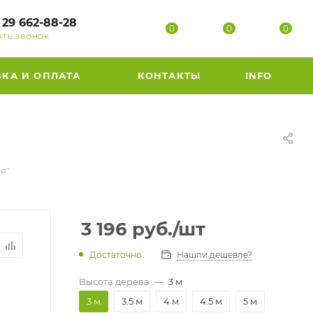
 29 662-88-28
0
0
0
АТЬ ЗВОНОК
ВКА И ОПЛАТА
КОНТАКТЫ
INFO
я"
3 196
руб.
/шт
Достаточно
Нашли дешевле?
Высота дерева
—
3 м
3 м
3.5 м
4 м
4.5 м
5 м