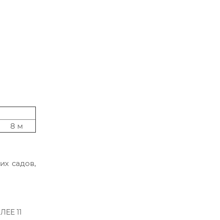
8 м
их садов,
.
ЛЕЕ 11