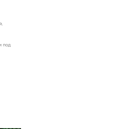
й.
и под