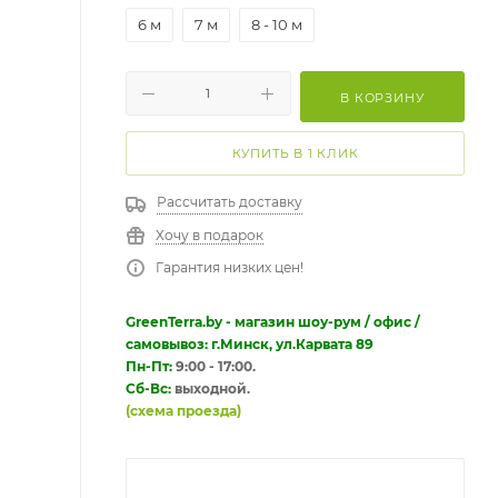
6 м
7 м
8 - 10 м
В КОРЗИНУ
КУПИТЬ В 1 КЛИК
Рассчитать доставку
Хочу в подарок
Гарантия низких цен!
GreenTerra.by - магазин шоу-рум / офис /
самовывоз: г.Минск, ул.Карвата 89
Пн-Пт:
9:00 - 17:00.
Сб-Вс:
выходной.
(схема проезда)