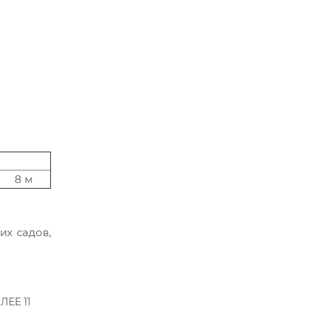
8 м
их садов,
.
ЛЕЕ 11