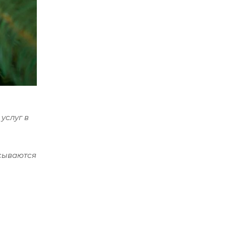
услуг в
исываются