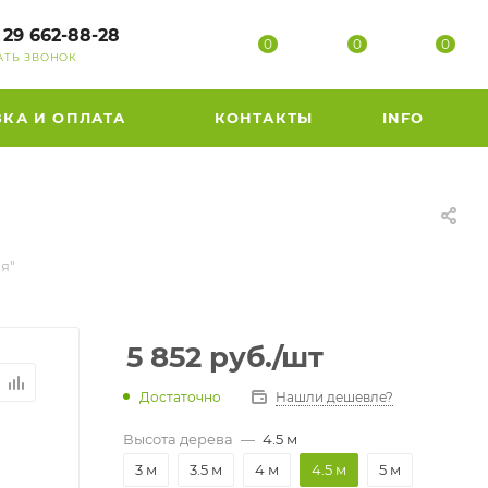
 29 662-88-28
0
0
0
АТЬ ЗВОНОК
ВКА И ОПЛАТА
КОНТАКТЫ
INFO
я"
5 852
руб.
/шт
Достаточно
Нашли дешевле?
Высота дерева
—
4.5 м
3 м
3.5 м
4 м
4.5 м
5 м