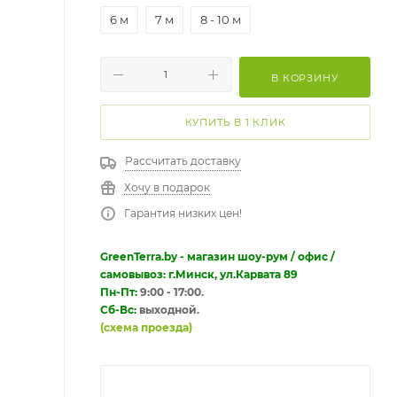
6 м
7 м
8 - 10 м
В КОРЗИНУ
КУПИТЬ В 1 КЛИК
Рассчитать доставку
Хочу в подарок
Гарантия низких цен!
GreenTerra.by - магазин шоу-рум / офис /
самовывоз: г.Минск, ул.Карвата 89
Пн-Пт:
9:00 - 17:00.
Сб-Вс:
выходной.
(схема проезда)