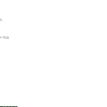
й.
и под