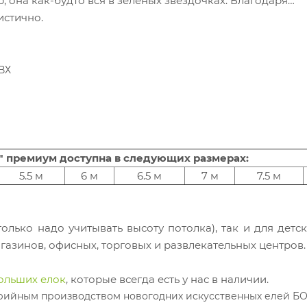
, она как-будто вся в зелёных звёздочках. Благодаря
истично.
ВХ
" премиум доступна в следующих размерах:
5.5 м
6 м
6.5 м
7 м
7.5 м
олько надо учитывать высоту потолка), так и для детск
агазинов, офисных, торговых и развлекательных центров
ольших елок
, которые всегда есть у нас в наличии.
ийным производством новогодних искусственных елей БО