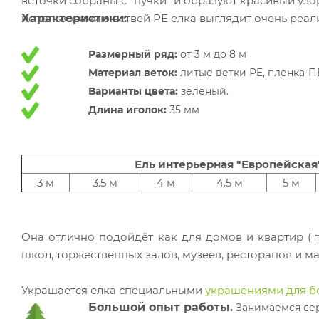
веточки собраны с "пучки" и образуют красивый узор
использованию ветвей РЕ елка выглядит очень реал
Характеристики:
Размерный ряд:
от 3 м до 8 м
Материал веток:
литые ветки РЕ, пленка-П
Варианты цвета:
зеленый.
Длина иголок:
35 мм
Ель интерьерная "Европейская
3 м
3.5 м
4 м
4.5 м
5 м
Она отлично подойдёт как для домов и квартир ( т
школ, торжественных залов, музеев, ресторанов и м
Украшается елка специальными
украшениями для б
Большой опыт работы.
Занимаемся сер