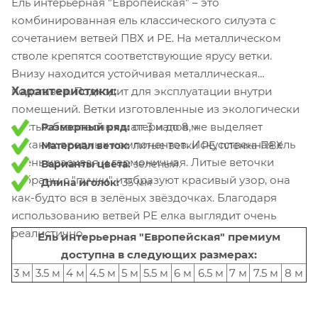
Ель интерьерная "Европейская" – это
комбинированная ель классического силуэта с
сочетанием ветвей ПВХ и РЕ. На металлическом
стволе крепятся соответствующие ярусу ветки.
Внизу находится устойчивая металлическая
подставка.
Характеристики:
Подходит для эксплуатации внутри
помещений. Ветки изготовленные из экологически
чистых безопасных материалов, не выделяет
Размерный ряд:
от 3 м до 8 м
никаких вредных компонентов.
Искусственная ель
Материал веток:
литые ветки РЕ, пленка-ПВХ
очень красивая и гармоничная. Литые веточки
Варианты цвета:
зеленый.
собраны с "пучки" и образуют красивый узор, она
Длина иголок:
35 мм
как-будто вся в зелёных звёздочках. Благодаря
использованию ветвей РЕ елка выглядит очень
реалистично.
Ель интерьерная "Европейская" премиум
доступна в следующих размерах:
3 м
3.5 м
4 м
4.5 м
5 м
5.5 м
6 м
6.5 м
7 м
7.5 м
8 м