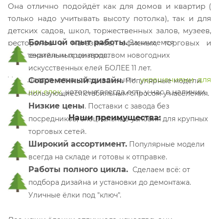
Она отлично подойдёт как для домов и квартир (
только надо учитывать высоту потолка), так и для
детских садов, школ, торжественных залов, музеев,
Большой опыт работы.
ресторанов и магазинов, офисных, торговых и
Занимаемся
развлекательных центров.
серийным производством новогодних
искусственных елей БОЛЕЕ 11 лет.
Украшается елка специальными
украшениями для
Современный дизайн.
Популярные модели
больших елок
, которые всегда есть у нас в наличии.
пользующиеся стабильным спросом у населения.
Низкие цены
.
П
оставки с завода без
Наши преимущества:
посредников, специальные условия для крупных
торговых сетей.
Широкий ассортимент.
Популярные модели
всегда на складе и готовы к отправке.
Работы полного цикла.
Сделаем всё: от
подбора дизайна и установки до демонтажа.
Уличные ёлки под "ключ".