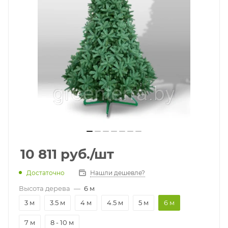
10 811
руб.
/шт
Достаточно
Нашли дешевле?
Высота дерева
—
6 м
3 м
3.5 м
4 м
4.5 м
5 м
6 м
7 м
8 - 10 м