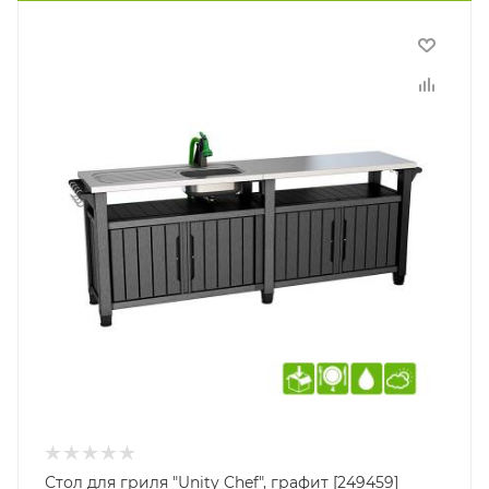
Стол для гриля "Unity Chef", графит [249459]