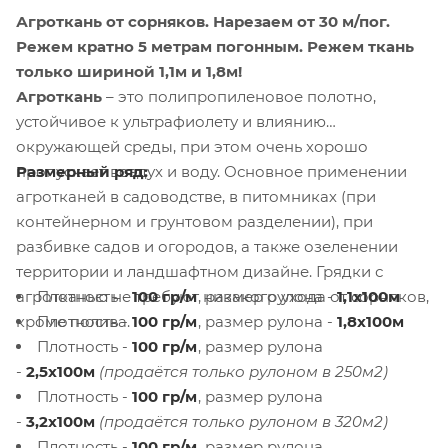
Агроткань от сорняков.
Нарезаем от 30 м/пог.
Режем кратно 5 метрам погонным. Режем ткань
только шириной 1,1м и 1,8м!
Агроткань
– это полипропиленовое полотно,
устойчивое к ультрафиолету и влиянию
окружающей среды, при этом очень хорошо
Размерный ряд:
пропускает воздух и воду. Основное применении
агротканей в садоводстве, в питомниках (при
контейнерном и грунтовом разделении), при
разбивке садов и огородов, а также озеленении
территории и ландшафтном дизайне. Грядки с
Плотность -
100 гр/м
, размер рулона -
1,1х100м
агротканью не требуют никакого ухода от сорняков,
Плотность -
100 гр/м
, размер рулона -
1,8х100м
кроме полива.
Плотность -
100 гр/м
, размер рулона
-
2,5х100м
(продаётся только рулоном в 250м2)
Плотность -
100 гр/м
, размер рулона
-
3,2х100м
(продаётся только рулоном в 320м2)
Плотность -
100 гр/м
, размер рулона