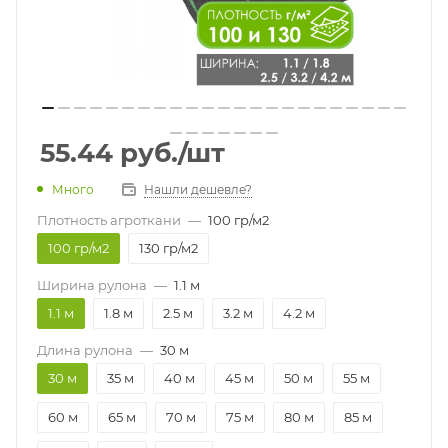
55.44
руб.
/шт
Много
Нашли дешевле?
Плотность агроткани
—
100 гр/м2
100 гр/м2
130 гр/м2
Ширина рулона
—
1.1 м
1.1 м
1.8 м
2.5 м
3.2 м
4.2 м
Длина рулона
—
30 м
30 м
35 м
40 м
45 м
50 м
55 м
60 м
65 м
70 м
75 м
80 м
85 м