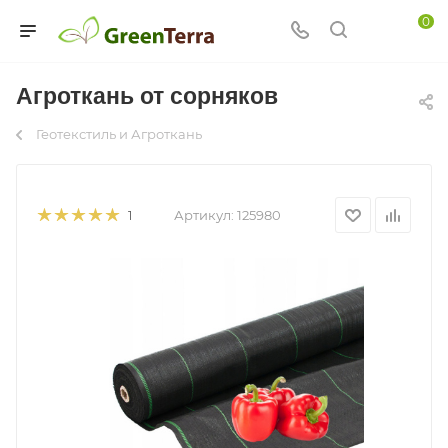
0
Агроткань от сорняков
Геотекстиль и Агроткань
Артикул:
125980
1