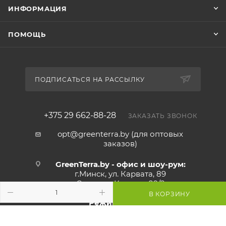
ИНФОРМАЦИЯ
ПОМОЩЬ
ПОДПИСАТЬСЯ НА РАССЫЛКУ
+375 29 662-88-28
ЗАКАЗАТЬ ЗВОНОК
opt@greenterra.by (для оптовых
заказов)
GreenTerra.by - офис и шоу-рум:
г.Минск, ул. Карвата, 89
Склад: ул.Карвата 89/2
В КОРЗИНУ
Режим работы:
Пн - Пт:
с 9:00 до 17:00
Сб - Вс:
выходной