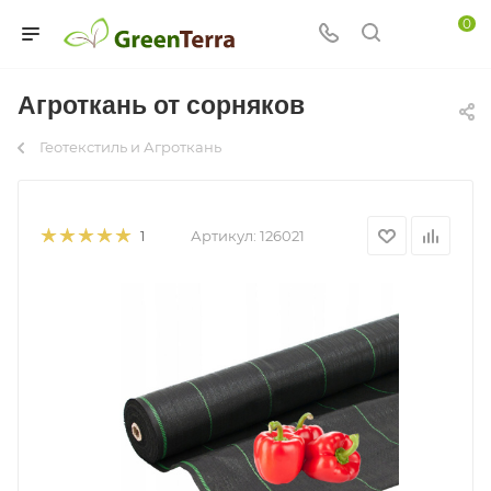
0
Агроткань от сорняков
Геотекстиль и Агроткань
Артикул:
126021
1