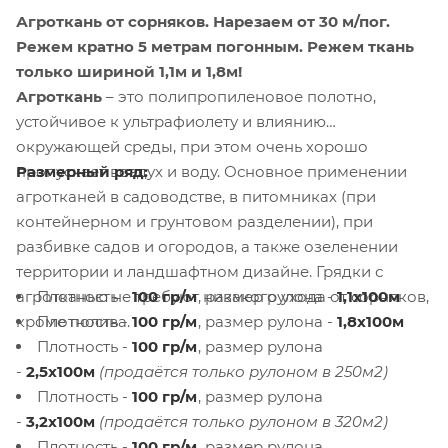
Агроткань от сорняков.
Нарезаем от 30 м/пог.
Режем кратно 5 метрам погонным. Режем ткань
только шириной 1,1м и 1,8м!
Агроткань
– это полипропиленовое полотно,
устойчивое к ультрафиолету и влиянию
окружающей среды, при этом очень хорошо
Размерный ряд:
пропускает воздух и воду. Основное применении
агротканей в садоводстве, в питомниках (при
контейнерном и грунтовом разделении), при
разбивке садов и огородов, а также озеленении
территории и ландшафтном дизайне. Грядки с
Плотность -
100 гр/м
, размер рулона -
1,1х100м
агротканью не требуют никакого ухода от сорняков,
Плотность -
100 гр/м
, размер рулона -
1,8х100м
кроме полива.
Плотность -
100 гр/м
, размер рулона
-
2,5х100м
(продаётся только рулоном в 250м2)
Плотность -
100 гр/м
, размер рулона
-
3,2х100м
(продаётся только рулоном в 320м2)
Плотность -
100 гр/м
, размер рулона