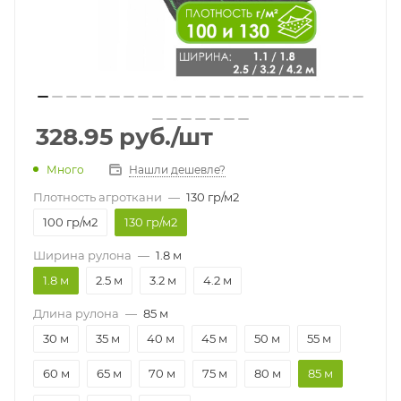
328.95
руб.
/шт
Много
Нашли дешевле?
Плотность агроткани
—
130 гр/м2
100 гр/м2
130 гр/м2
Ширина рулона
—
1.8 м
1.8 м
2.5 м
3.2 м
4.2 м
Длина рулона
—
85 м
30 м
35 м
40 м
45 м
50 м
55 м
60 м
65 м
70 м
75 м
80 м
85 м