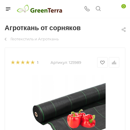
0
Агроткань от сорняков
Геотекстиль и Агроткань
Артикул:
125989
1