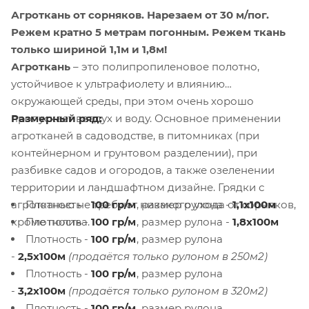
Агроткань от сорняков.
Нарезаем от 30 м/пог.
Режем кратно 5 метрам погонным. Режем ткань
только шириной 1,1м и 1,8м!
Агроткань
– это полипропиленовое полотно,
устойчивое к ультрафиолету и влиянию
окружающей среды, при этом очень хорошо
Размерный ряд:
пропускает воздух и воду. Основное применении
агротканей в садоводстве, в питомниках (при
контейнерном и грунтовом разделении), при
разбивке садов и огородов, а также озеленении
территории и ландшафтном дизайне. Грядки с
Плотность -
100 гр/м
, размер рулона -
1,1х100м
агротканью не требуют никакого ухода от сорняков,
Плотность -
100 гр/м
, размер рулона -
1,8х100м
кроме полива.
Плотность -
100 гр/м
, размер рулона
-
2,5х100м
(продаётся только рулоном в 250м2)
Плотность -
100 гр/м
, размер рулона
-
3,2х100м
(продаётся только рулоном в 320м2)
Плотность -
100 гр/м
, размер рулона