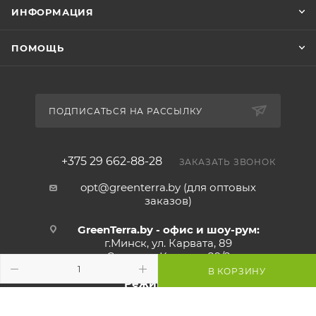
ИНФОРМАЦИЯ
ПОМОЩЬ
ПОДПИСАТЬСЯ НА РАССЫЛКУ
+375 29 662-88-28
ЗАКАЗАТЬ ЗВОНОК
opt@greenterra.by (для оптовых
заказов)
GreenTerra.by - офис и шоу-рум:
г.Минск, ул. Карвата, 89
Склад: ул.Карвата 89/2
В КОРЗИНУ
Режим работы:
Пн - Пт:
с 9:00 до 17:00
Сб - Вс:
выходной