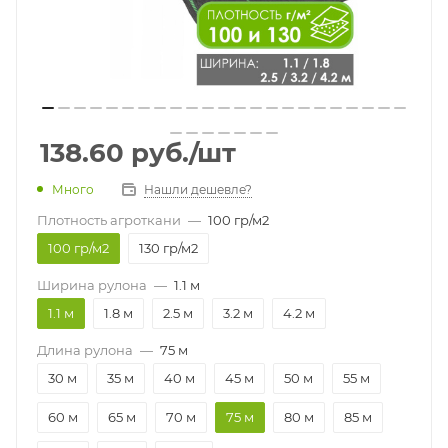
138.60
руб.
/шт
Много
Нашли дешевле?
Плотность агроткани
—
100 гр/м2
100 гр/м2
130 гр/м2
Ширина рулона
—
1.1 м
1.1 м
1.8 м
2.5 м
3.2 м
4.2 м
Длина рулона
—
75 м
30 м
35 м
40 м
45 м
50 м
55 м
60 м
65 м
70 м
75 м
80 м
85 м