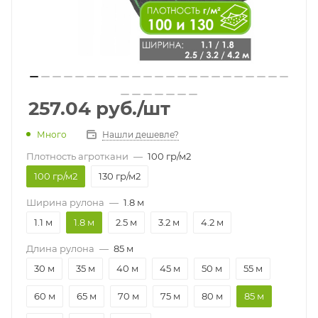
257.04
руб.
/шт
Много
Нашли дешевле?
Плотность агроткани
—
100 гр/м2
100 гр/м2
130 гр/м2
Ширина рулона
—
1.8 м
1.1 м
1.8 м
2.5 м
3.2 м
4.2 м
Длина рулона
—
85 м
30 м
35 м
40 м
45 м
50 м
55 м
60 м
65 м
70 м
75 м
80 м
85 м