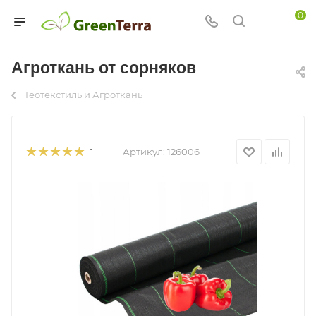
0
Агроткань от сорняков
Геотекстиль и Агроткань
Артикул:
126006
1