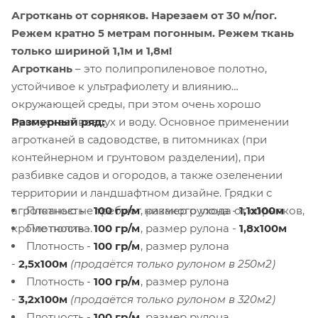
Агроткань от сорняков.
Нарезаем от 30 м/пог.
Режем кратно 5 метрам погонным. Режем ткань
только шириной 1,1м и 1,8м!
Агроткань
– это полипропиленовое полотно,
устойчивое к ультрафиолету и влиянию
окружающей среды, при этом очень хорошо
Размерный ряд:
пропускает воздух и воду. Основное применении
агротканей в садоводстве, в питомниках (при
контейнерном и грунтовом разделении), при
разбивке садов и огородов, а также озеленении
территории и ландшафтном дизайне. Грядки с
Плотность -
100 гр/м
, размер рулона -
1,1х100м
агротканью не требуют никакого ухода от сорняков,
Плотность -
100 гр/м
, размер рулона -
1,8х100м
кроме полива.
Плотность -
100 гр/м
, размер рулона
-
2,5х100м
(продаётся только рулоном в 250м2)
Плотность -
100 гр/м
, размер рулона
-
3,2х100м
(продаётся только рулоном в 320м2)
Плотность -
100 гр/м
, размер рулона