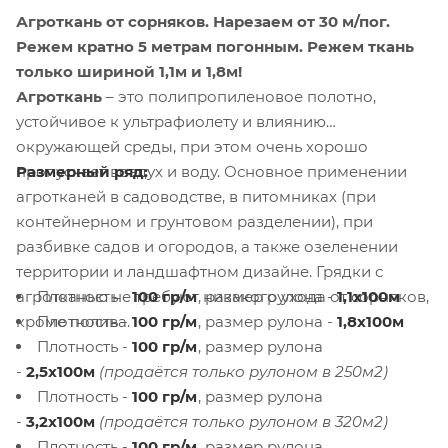
Агроткань от сорняков.
Нарезаем от 30 м/пог.
Режем кратно 5 метрам погонным. Режем ткань
только шириной 1,1м и 1,8м!
Агроткань
– это полипропиленовое полотно,
устойчивое к ультрафиолету и влиянию
окружающей среды, при этом очень хорошо
Размерный ряд:
пропускает воздух и воду. Основное применении
агротканей в садоводстве, в питомниках (при
контейнерном и грунтовом разделении), при
разбивке садов и огородов, а также озеленении
территории и ландшафтном дизайне. Грядки с
Плотность -
100 гр/м
, размер рулона -
1,1х100м
агротканью не требуют никакого ухода от сорняков,
Плотность -
100 гр/м
, размер рулона -
1,8х100м
кроме полива.
Плотность -
100 гр/м
, размер рулона
-
2,5х100м
(продаётся только рулоном в 250м2)
Плотность -
100 гр/м
, размер рулона
-
3,2х100м
(продаётся только рулоном в 320м2)
Плотность -
100 гр/м
, размер рулона