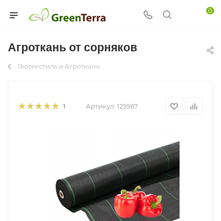
0
Агроткань от сорняков
Геотекстиль и Агроткань
Артикул:
125987
1