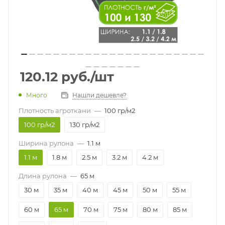
120.12
руб.
/шт
Много
Нашли дешевле?
Плотность агроткани
—
100 гр/м2
100 гр/м2
130 гр/м2
Ширина рулона
—
1.1 м
1.1 м
1.8 м
2.5 м
3.2 м
4.2 м
Длина рулона
—
65 м
30 м
35 м
40 м
45 м
50 м
55 м
60 м
65 м
70 м
75 м
80 м
85 м