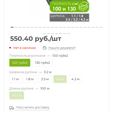
550.40
руб.
/шт
Нет в наличии
Нашли дешевле?
Плотность агроткани
—
100 гр/м2
100 гр/м2
130 гр/м2
Ширина рулона
—
3.2 м
1.1 м
1.8 м
2.5 м
3.2 м
4.2 м
Длина рулона
—
100 м
100 м
Рассчитать доставку