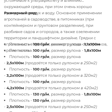
устойчивое к ультрафиолету и влиянию
окружающей среды, при этом очень хорошо
Размерный ряд:
пропускает воздух и воду. Основное применении
агротканей в садоводстве, в питомниках (при
контейнерном и грунтовом разделении), при
разбивке садов и огородов, а также озеленении
территории и ландшафтном дизайне. Грядки с
Плотность -
100 гр/м
, размер рулона -
1,1х100м
агротканью не требуют никакого ухода от сорняков,
Плотность -
100 гр/м
, размер рулона -
1,8х100м
кроме полива.
Плотность -
100 гр/м
, размер рулона
-
2,5х100м
(продаётся только рулоном в 250м2)
Плотность -
100 гр/м
, размер рулона
-
3,2х100м
(продаётся только рулоном в 320м2)
Плотность -
100 гр/м
, размер рулона
-
4,2х100м
(продаётся только рулоном в 420м2)
Плотность -
130 гр/м
, размер рулона -
1,8х100м
Плотность -
130 гр/м
, размер рулона
-
2,5х100м
(продаётся только рулоном в 250м2)