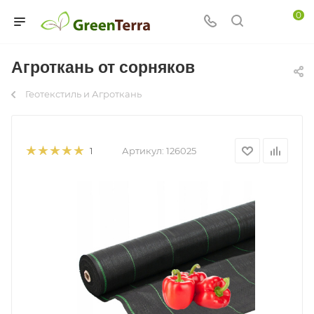
0
Агроткань от сорняков
Геотекстиль и Агроткань
Артикул:
126025
1