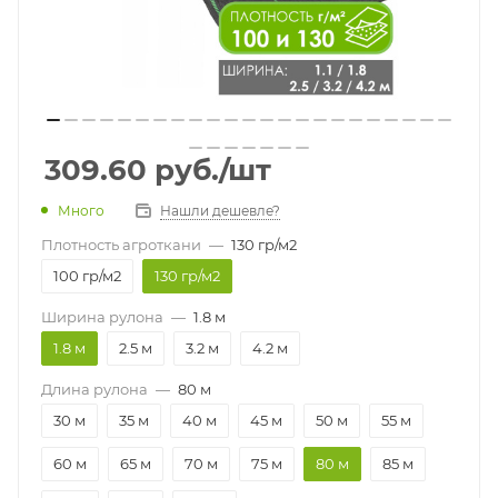
309.60
руб.
/шт
Много
Нашли дешевле?
Плотность агроткани
—
130 гр/м2
100 гр/м2
130 гр/м2
Ширина рулона
—
1.8 м
1.8 м
2.5 м
3.2 м
4.2 м
Длина рулона
—
80 м
30 м
35 м
40 м
45 м
50 м
55 м
60 м
65 м
70 м
75 м
80 м
85 м