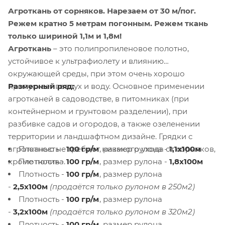
Агроткань от сорняков.
Нарезаем от 30 м/пог.
Режем кратно 5 метрам погонным. Режем ткань
только шириной 1,1м и 1,8м!
Агроткань
– это полипропиленовое полотно,
устойчивое к ультрафиолету и влиянию
окружающей среды, при этом очень хорошо
Размерный ряд:
пропускает воздух и воду. Основное применении
агротканей в садоводстве, в питомниках (при
контейнерном и грунтовом разделении), при
разбивке садов и огородов, а также озеленении
территории и ландшафтном дизайне. Грядки с
Плотность -
100 гр/м
, размер рулона -
1,1х100м
агротканью не требуют никакого ухода от сорняков,
Плотность -
100 гр/м
, размер рулона -
1,8х100м
кроме полива.
Плотность -
100 гр/м
, размер рулона
-
2,5х100м
(продаётся только рулоном в 250м2)
Плотность -
100 гр/м
, размер рулона
-
3,2х100м
(продаётся только рулоном в 320м2)
Плотность -
100 гр/м
, размер рулона