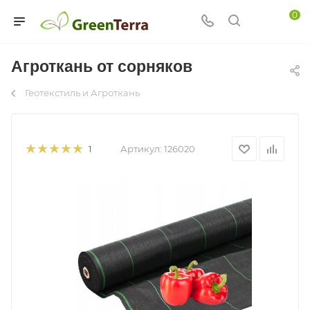
0
Агроткань от сорняков
Геотекстиль и Агроткань
Артикул:
126020
1